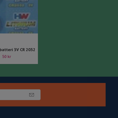
 batteri 3V CR 2032
AA Batterier 1,5V Maxell 4-Pack
50 kr
39 kr