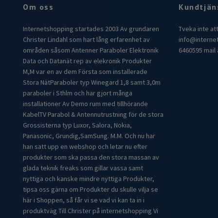
Om oss
Kundtjän
Internetshopping startades 2003 Av grundaren
Tveka inte at
Christer Lindahl som hart lång erfarenhet av
info@interne
områden såsom Antenner Paraboler Elektronik
6460595 mail 
Data och Datanät rep av elekronik Produkter
M,M var en av dem Första som installerade
Stora NätParaboler typ Winegard 1,8 samt 3,0m
paraboler i Sthlm och har gjort många
installationer Av Demo rum med tillhörande
KabelTV Parabol & Antennutrustning för de stora
Grossisterna typ Luxor, Salora, Nokia,
Panasonic, Grundig,SamSung. M.M. Och nu har
han satt upp en webshop och letar nu efter
produkter som ska passa den stora massan av
glada teknik freaks som gillar vassa samt
nyttiga och kanske mindre nyttiga Produkter,
tipsa oss gärna om Produkter du skulle vilja se
här i Shoppen, så får vi se vad vi kan ta in i
produktväg Till Christer på internetshopping Vi