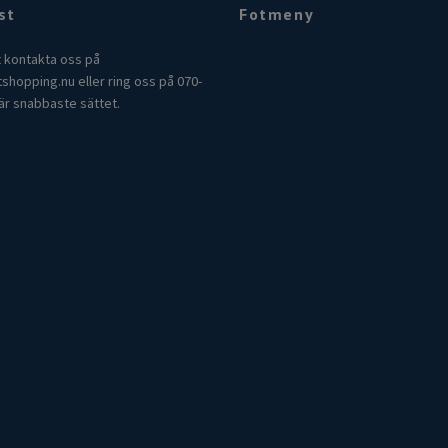
st
Fotmeny
t kontakta oss på
tshopping.nu
eller ring oss på 070-
är snabbaste sättet.