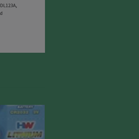
 DL123A,
ed