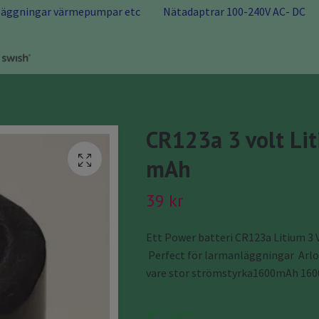
nläggningar värmepumpar etc
Nätadaptrar 100-240V AC- DC
CR123a 3 volt Li
mAh
39 kr
Ett Power batteri CR123a Litium 3
Perfect för larmanläggningar Arlo
vare stor strömstyrka1600mAh 16
I lager