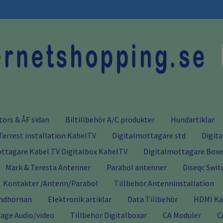
törs & ÅF sidan
Biltillbehör A/C produkter
Hundartiklar
Terrest installation KabelTV
Digitalmottagare std
Digit
ttagare Kabel TV Digitalbox KabelTV
Digitalmottagare Boxer
Mark & Teresta Antenner
Parabol antenner
Diseqc Swit
Kontakter /Antenn/Parabol
Tillbehör Antenninstallation
ndhörnan
Elektronik artiklar
Data Tillbehör
HDMI Kab
age Audio/video
Tillbehör Digitalboxar
CA Moduler
C