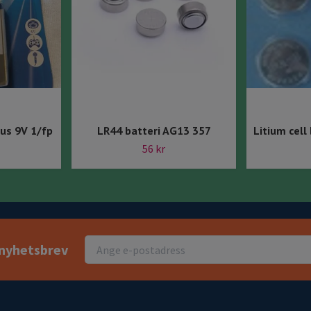
lus 9V 1/fp
LR44 batteri AG13 357
Litium cell
56 kr
r nyhetsbrev