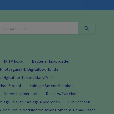
IP TV boxar
Batterier knappceller
almottagare HD Digitalbox HD Klar
 Digitalbox Terrest MarkTV T2
char Parabol
Kablage Antenn/Parabol
Nätverks produkter
Routers/Switchar
lage Se även Kablage Audio/video
Erbjudanden
A Moduler Ca Moduler för Boxer, Comhem, Conax Viasat