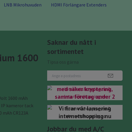
LNB Mikrohuvuden
HDMI Förlängare Extenders
Saknar du nått i
sortimentet
tium 1600
Tipsa oss gärna
Nu har du kommit rätt
internetshopping.se
Internetshopping.nu
med säker kryptering,
samma företag under 2
 Volt 1600 mAh
domäner.bifirma till
 IP kameror tack
Vi firar vår lansering
Antenngrabben Teknik
00 mAh CR123A
internetshopping.nu
& Data Välkomna!
Jobbar du med A/C