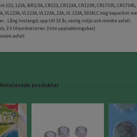
som 123, 123A, BR2/3A, CR123, CR123A, CR123R, CR17335, CR17345,
, VL123A, VL123A, VL123A, 23A, VL 123A, 5018LC hög kapacitet m
r. . Lång livslängd, upp till 10 år, vänlig miljö och mindre avfall.
h, 3 V litiumbatterier. (Inte uppladdningsbar)
indre avfall.