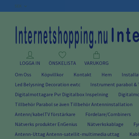
SEK
LOGGA IN
ÖNSKELISTA
VARUKORG
Om Oss
Köpvillkor
Kontakt
Hem
Installa
Led Belysning Decoration ewtc
Instrument parabol & 
Digitalmottagare Pvr Digitalbox Inspelning
Digitalmo
Tillbehör Parabol se även Tillbehör Antenninstallation
Antenn/kabelTV förstärkare
Fördelare/Combiners
Nätverks produkter EnGenius
Nätverkskablage
Fy
Antenn-Uttag Antenn-satellit-multimedia uttag
Kabl