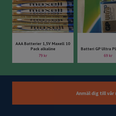
AAA Batterier 1,5V Maxell 10
Pack alkaline
Batteri GP Ultra P
79 kr
69 kr
Anmäl dig till vå