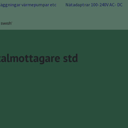
nläggningar värmepumpar etc
Nätadaptrar 100-240V AC- DC
talmottagare std