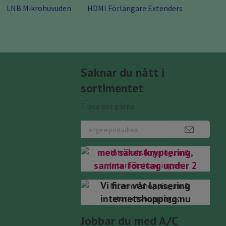
LNB Mikrohuvuden
HDMI Förlängare Extenders
Saknar du nått i
sortimentet
Tipsa oss gärna
Nu har du kommit rätt
internetshopping.se
Internetshopping.nu
med säker kryptering,
samma företag under 2
domäner.bifirma till
Vi firar vår lansering
Antenngrabben Teknik
internetshopping.nu
& Data Välkomna!
Jobbar du med A/C