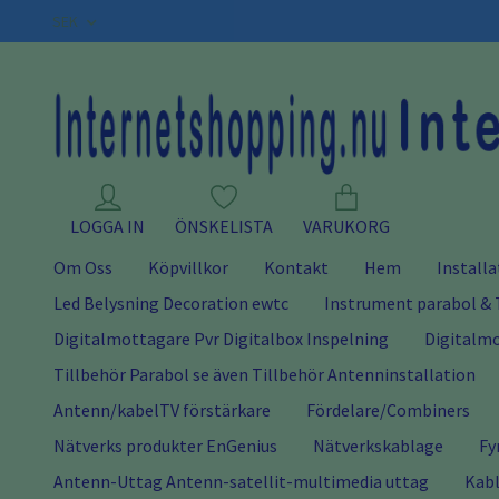
SEK
LOGGA IN
ÖNSKELISTA
VARUKORG
Om Oss
Köpvillkor
Kontakt
Hem
Installa
Led Belysning Decoration ewtc
Instrument parabol & 
Digitalmottagare Pvr Digitalbox Inspelning
Digitalmo
Tillbehör Parabol se även Tillbehör Antenninstallation
Antenn/kabelTV förstärkare
Fördelare/Combiners
Nätverks produkter EnGenius
Nätverkskablage
Fy
Antenn-Uttag Antenn-satellit-multimedia uttag
Kabl