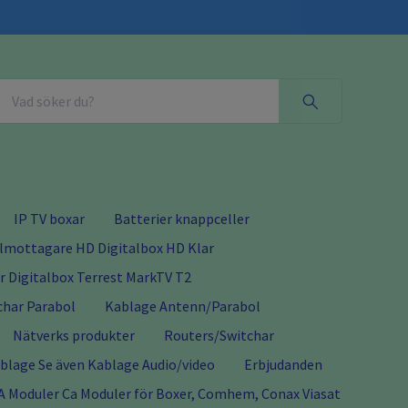
IP TV boxar
Batterier knappceller
almottagare HD Digitalbox HD Klar
 Digitalbox Terrest MarkTV T2
char Parabol
Kablage Antenn/Parabol
Nätverks produkter
Routers/Switchar
lage Se även Kablage Audio/video
Erbjudanden
A Moduler Ca Moduler för Boxer, Comhem, Conax Viasat