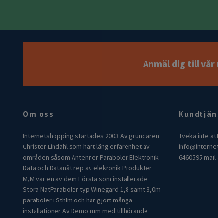
Anmäl dig till vå
Om oss
Kundtjän
Internetshopping startades 2003 Av grundaren
Tveka inte at
Christer Lindahl som hart lång erfarenhet av
info@interne
områden såsom Antenner Paraboler Elektronik
6460595 mail 
Data och Datanät rep av elekronik Produkter
M,M var en av dem Första som installerade
Stora NätParaboler typ Winegard 1,8 samt 3,0m
paraboler i Sthlm och har gjort många
installationer Av Demo rum med tillhörande