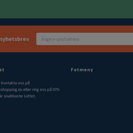
r nyhetsbrev
st
Fotmeny
t kontakta oss på
tshopping.nu
eller ring oss på 070-
är snabbaste sättet.