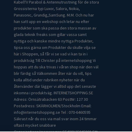
KabelTV Parabol & Antennutrustning för de stora
Grossisterna typ Luxor, Salora, Nokia,
Panasonic, Grundig,SamSung. M.M. Och nu har
han satt upp en webshop och letar nu efter
produkter som ska passa den stora massan av
glada teknik freaks som gillar vassa samt
nyttiga och kanske mindre nyttiga Produkter,
tipsa oss gärna om Produkter du skulle vilja se
här i Shoppen, så får vi se vad vi kan ta in i
produktväg Till Christer på internetshopping Vi
hoppas att du ska trivas i våran shop när den väl
blir färdig så Välkommen åter när du vill, tips
kolla alltid under rubriken nyheter när du
återvänder där lägger vi alltid upp det senaste
inkomna i produktväg. INTERNETSHOPPING.SE
Adress: Örnsätrabacken 63 PostNr: 127 30
Postadress: SKÄRHOLMEN/Stockholm Email:
info@internetshopping.se
Tel : 070-6460595
Säkrast når du oss via mail svar inom 24 timmar
oftast mycket snabbare
Organisations/momsregnr: SE490125045801 Ett