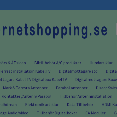
törs & ÅF sidan
Biltillbehör A/C produkter
Hundartiklar
Terrest installation KabelTV
Digitalmottagare std
Digit
ttagare Kabel TV Digitalbox KabelTV
Digitalmottagare Boxer
Mark & Teresta Antenner
Parabol antenner
Diseqc Swit
Kontakter /Antenn/Parabol
Tillbehör Antenninstallation
ndhörnan
Elektronik artiklar
Data Tillbehör
HDMI Kab
age Audio/video
Tillbehör Digitalboxar
CA Moduler
C