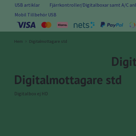
USB artiklar
Fjärrkontroller/Digitalboxar samt A/C a
Mobil Tillbehör USB
Hem
Digitalmottagare std
Digi
Digitalmottagare std
Digitalbox ej HD