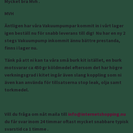
Mycket bra Mvh .
MVH
Äntligen har våra Vakuumpumpar kommit in i vårt lager
igen beställ nu för snabb leverans till dig! Nu har en ny 2
stegs Vakuumpump inkommit ännu bättre prestanda,
finns i lager nu.
Tänk på att ni kan ta våra små burk kit istället, en burk
motsvarar ca 450 gr köldmedel eftersom det har högre
verkningsgrad i kitet ingår även slang koppling som ni
även kan använda för tillsatserna stop leak, olja samt
torkmedel.
Vill du fråga om nåt maila till
info@internetshopping.nu
du får svar inom 24 timmar oftast mycket snabbare typisk
svarstid ca 1 timme .