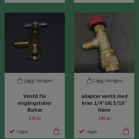
Lägg i korgen
Lägg i korgen
Ventil för
adapter ventil med
engångstuber
kran 1/4" till 5/16"
Burkar
Hane
120 kr
249 kr
I lager
I lager