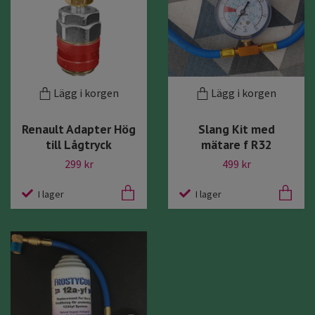
Lägg i korgen
Lägg i korgen
Renault Adapter Hög
Slang Kit med
till Lågtryck
mätare f R32
299 kr
499 kr
I lager
I lager