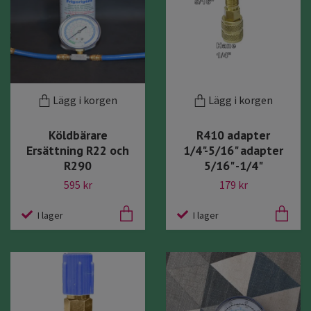
Lägg i korgen
Lägg i korgen
Köldbärare
R410 adapter
Ersättning R22 och
1/4"-5/16" adapter
R290
5/16" -1/4"
595 kr
179 kr
I lager
I lager