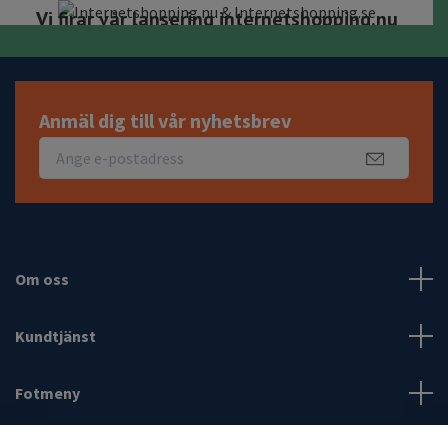
Antenngrabben Teknik & Data Välkomna!
Vi firar vår lansering internetshopping.nu
Anmäl dig till vår nyhetsbrev
Om oss
Kundtjänst
Fotmeny