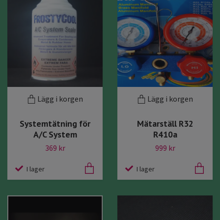
Lägg i korgen
Lägg i korgen
Systemtätning för
Mätarställ R32
A/C System
R410a
369 kr
999 kr
I lager
I lager