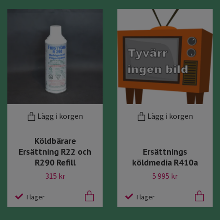
Lägg i korgen
Lägg i korgen
Köldbärare
Ersättning R22 och
Ersättnings
R290 Refill
köldmedia R410a
315 kr
5 995 kr
I lager
I lager