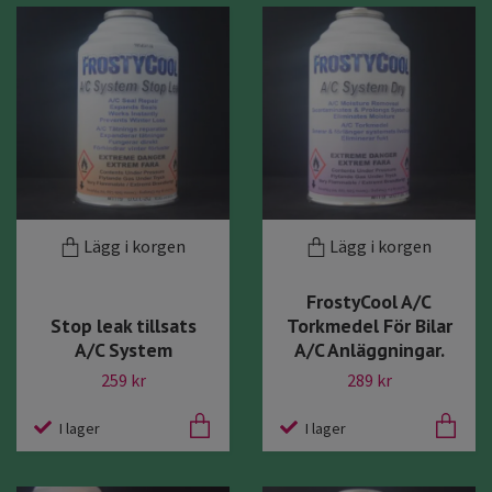
Lägg i korgen
Lägg i korgen
FrostyCool A/C
Stop leak tillsats
Torkmedel För Bilar
A/C System
A/C Anläggningar.
259 kr
289 kr
I lager
I lager