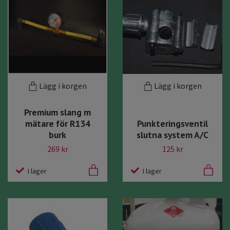
Lägg i korgen
Lägg i korgen
Premium slang m
mätare för R134
Punkteringsventil
burk
slutna system A/C
269 kr
125 kr
I lager
I lager