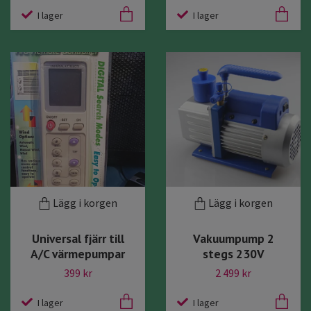
I lager
I lager
Lägg i korgen
Lägg i korgen
Universal fjärr till
Vakuumpump 2
A/C värmepumpar
stegs 230V
399 kr
2 499 kr
I lager
I lager