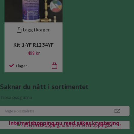
Lägg i korgen
Kit 1-YF R1234YF
499 kr
I lager
Saknar du nått i sortimentet
Tipsa oss gärna
Nu har du kommit rätt internetshopping.se
Internetshopping.nu med säker kryptering,
samma företag under 2 domäner.bifirma till