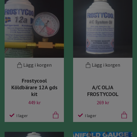
Lägg i korgen
Lägg i korgen
Frostycool
Köldbärare 12A gds
A/C OLJA
kit
FROSTYCOOL
449 kr
269 kr
I lager
I lager