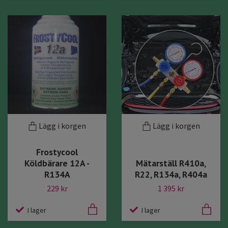
Lägg i korgen
Lägg i korgen
Frostycool
Köldbärare 12A -
Mätarställ R410a,
R134A
R22, R134a, R404a
229 kr
1 395 kr
I lager
I lager