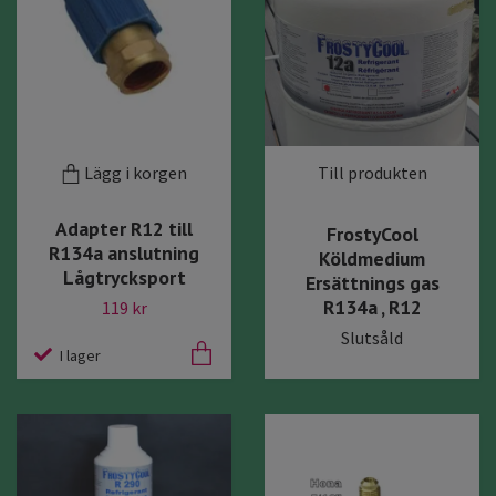
Lägg i korgen
Till produkten
Adapter R12 till
FrostyCool
R134a anslutning
Köldmedium
Lågtrycksport
Ersättnings gas
R134a , R12
119 kr
Slutsåld
I lager