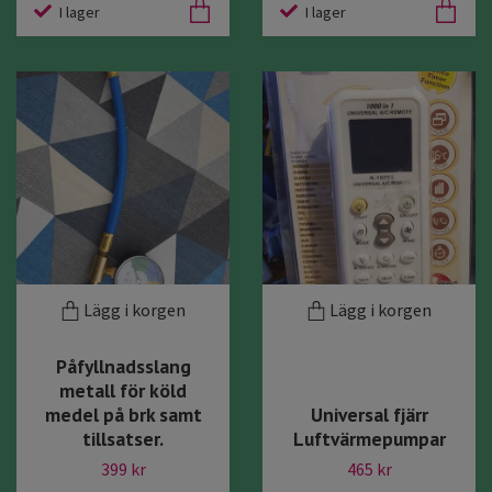
I lager
I lager
Lägg i korgen
Lägg i korgen
Påfyllnadsslang
metall för köld
medel på brk samt
Universal fjärr
tillsatser.
Luftvärmepumpar
399 kr
465 kr