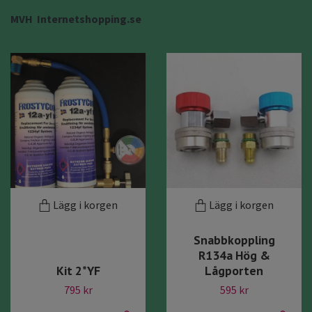
MVH Internetshopping.se
Lägg i korgen
Lägg i korgen
Snabbkoppling
R134a Hög &
Kit 2*YF
Lågporten
795 kr
595 kr