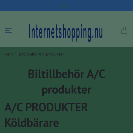
SEK
Hem
Biltillbehör A/C produkter
Biltillbehör A/C
produkter
A/C PRODUKTER
Köldbärare