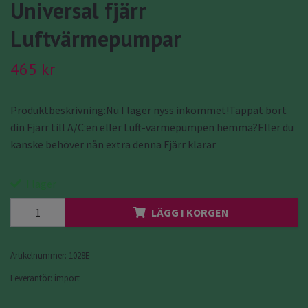
Universal fjärr
Luftvärmepumpar
465 kr
Produktbeskrivning:Nu I lager nyss inkommet!Tappat bort
din Fjärr till A/C:en eller Luft-värmepumpen hemma?Eller du
kanske behöver nån extra denna Fjärr klarar
I lager
LÄGG I KORGEN
Artikelnummer:
1028E
Leverantör:
import