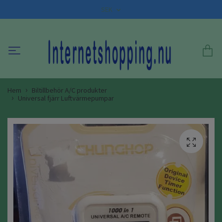
SEK
Hem
Biltillbehör A/C produkter
Universal fjärr Luftvärmepumpar