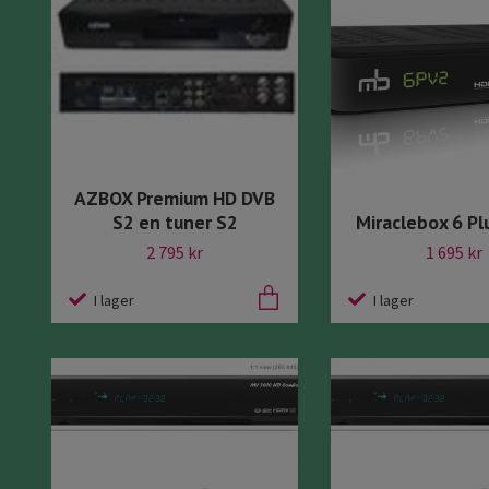
AZBOX Premium HD DVB
S2 en tuner S2
Miraclebox 6 Pl
2 795 kr
1 695 kr
I lager
I lager