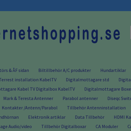
törs & ÅF sidan
Biltillbehör A/C produkter
Hundartiklar
Terrest installation KabelTV
Digitalmottagare std
Digit
ttagare Kabel TV Digitalbox KabelTV
Digitalmottagare Boxer
Mark & Teresta Antenner
Parabol antenner
Diseqc Swit
Kontakter /Antenn/Parabol
Tillbehör Antenninstallation
ndhörnan
Elektronik artiklar
Data Tillbehör
HDMI Kab
age Audio/video
Tillbehör Digitalboxar
CA Moduler
C