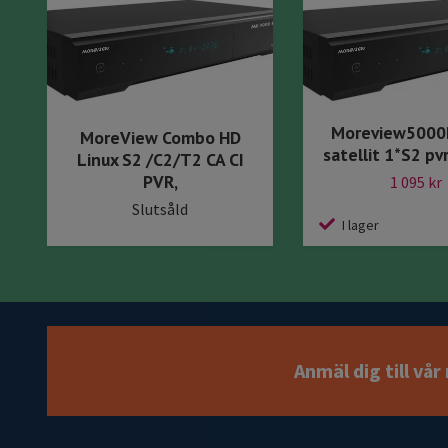
Moreview5000
MoreView Combo HD
satellit 1*S2 pv
Linux S2 /C2/T2 CA CI
PVR,
1 095 kr
Slutsåld
I lager
Anmäl dig till vå