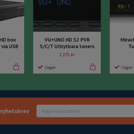
HD box
VU+UNO HD S2 PVR
Mirac
r via USB
S/C/T Utbytbara tuners
Tu
2 275 kr
I lager
I lager
r nyhetsbrev