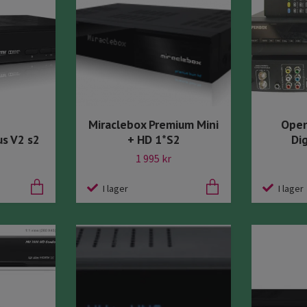
Miraclebox Premium Mini
Open
us V2 s2
+ HD 1*S2
Di
1 995 kr
I lager
I lager