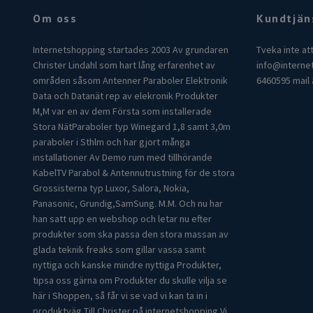
Om oss
Kundtjän
Internetshopping startades 2003 Av grundaren
Tveka inte at
Christer Lindahl som hart lång erfarenhet av
info@interne
områden såsom Antenner Paraboler Elektronik
6460595 mail 
Data och Datanät rep av elekronik Produkter
M,M var en av dem Första som installerade
Stora NätParaboler typ Winegard 1,8 samt 3,0m
paraboler i Sthlm och har gjort många
installationer Av Demo rum med tillhörande
KabelTV Parabol & Antennutrustning för de stora
Grossisterna typ Luxor, Salora, Nokia,
Panasonic, Grundig,SamSung. M.M. Och nu har
han satt upp en webshop och letar nu efter
produkter som ska passa den stora massan av
glada teknik freaks som gillar vassa samt
nyttiga och kanske mindre nyttiga Produkter,
tipsa oss gärna om Produkter du skulle vilja se
här i Shoppen, så får vi se vad vi kan ta in i
produktväg Till Christer på internetshopping Vi