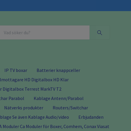
IP TV boxar
Batterier knappceller
almottagare HD Digitalbox HD Klar
 Digitalbox Terrest MarkTV T2
char Parabol
Kablage Antenn/Parabol
Nätverks produkter
Routers/Switchar
lage Se även Kablage Audio/video
Erbjudanden
A Moduler Ca Moduler för Boxer, Comhem, Conax Viasat