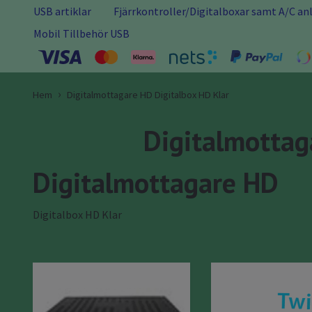
USB artiklar
Fjärrkontroller/Digitalboxar samt A/C a
Mobil Tillbehör USB
Hem
Digitalmottagare HD Digitalbox HD Klar
Digitalmottag
Digitalmottagare HD
Digitalbox HD Klar