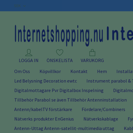
SEK
LOGGA IN
ÖNSKELISTA
VARUKORG
Om Oss
Köpvillkor
Kontakt
Hem
Installa
Led Belysning Decoration ewtc
Instrument parabol & 
Digitalmottagare Pvr Digitalbox Inspelning
Digitalmo
Tillbehör Parabol se även Tillbehör Antenninstallation
Antenn/kabelTV förstärkare
Fördelare/Combiners
Nätverks produkter EnGenius
Nätverkskablage
Fy
Antenn-Uttag Antenn-satellit-multimedia uttag
Kabl