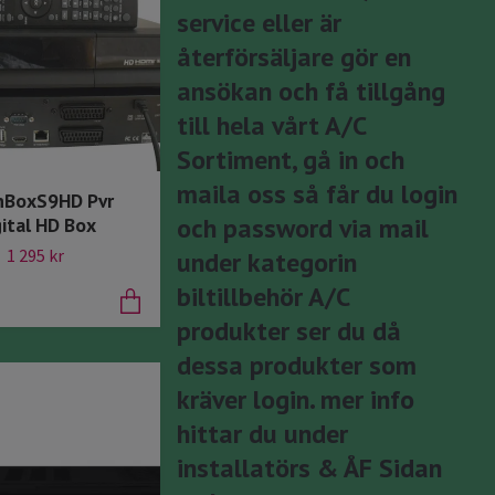
service eller är
återförsäljare gör en
ansökan och få tillgång
till hela vårt A/C
Sortiment, gå in och
maila oss så får du login
BoxS9HD Pvr
och password via mail
gital HD Box
1 295 kr
under kategorin
biltillbehör A/C
produkter ser du då
dessa produkter som
kräver login. mer info
hittar du under
installatörs & ÅF Sidan