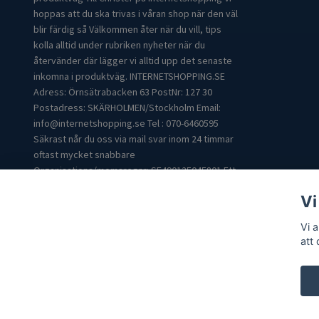
hoppas att du ska trivas i våran shop när den väl
blir färdig så Välkommen åter när du vill, tips
kolla alltid under rubriken nyheter när du
återvänder där lägger vi alltid upp det senaste
inkomna i produktväg. INTERNETSHOPPING.SE
Adress: Örnsätrabacken 63 PostNr: 127 30
Postadress: SKÄRHOLMEN/Stockholm Email:
info@internetshopping.se
Tel : 070-6460595
Säkrast når du oss via mail svar inom 24 timmar
oftast mycket snabbare
Organisations/momsregnr: SE490125045801 Ett
bra Citat: ""Det finns två mål här i livet. Det första
Vi
att få det vi önskar oss. Det andra att kunna
njuta av det." -Lin Yutang “
Vi 
att
© 2026 Internetshopping.nu & Internetshopping.se
Powered by 