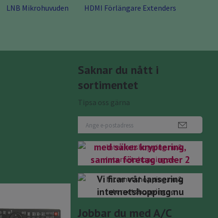
LNB Mikrohuvuden
HDMI Förlängare Extenders
Saknar du nått i
sortimentet
Tipsa oss gärna
Nu har du kommit rätt
internetshopping.se
Internetshopping.nu
med säker kryptering,
samma företag under 2
domäner.bifirma till
Vi firar vår lansering
Antenngrabben Teknik
internetshopping.nu
& Data Välkomna!
Jobbar du med A/C