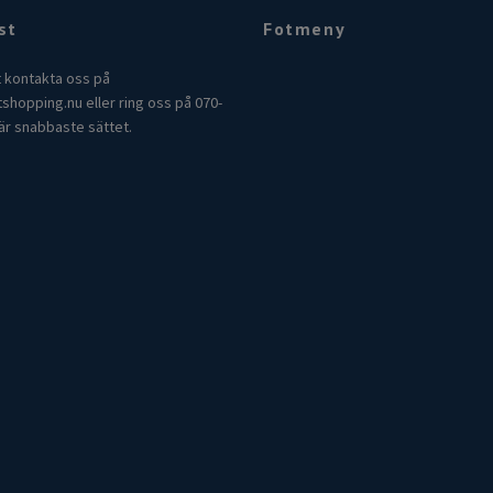
st
Fotmeny
t kontakta oss på
tshopping.nu
eller ring oss på 070-
är snabbaste sättet.