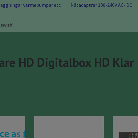
nläggningar värmepumpar etc
Nätadaptrar 100-240V AC- DC
are HD Digitalbox HD Klar