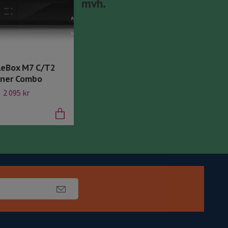
mvh.
leBox M7 C/T2
ner Combo
2 095 kr