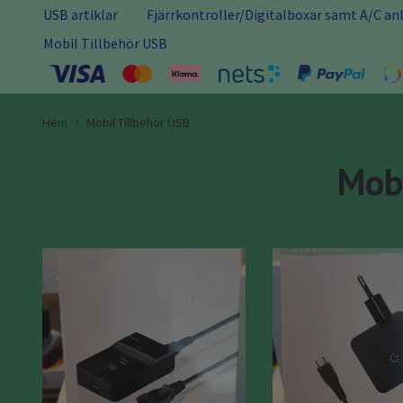
USB artiklar
Fjärrkontroller/Digitalboxar samt A/C a
Mobil Tillbehör USB
Hem
Mobil Tillbehör USB
Mobi