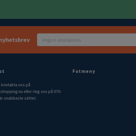
r nyhetsbrev
st
Fotmeny
t kontakta oss på
tshopping.nu
eller ring oss på 070-
är snabbaste sättet.