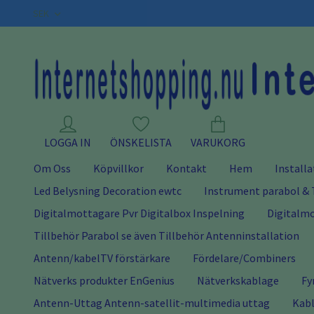
SEK
LOGGA IN
ÖNSKELISTA
VARUKORG
Om Oss
Köpvillkor
Kontakt
Hem
Installa
Led Belysning Decoration ewtc
Instrument parabol & 
Digitalmottagare Pvr Digitalbox Inspelning
Digitalmo
Tillbehör Parabol se även Tillbehör Antenninstallation
Antenn/kabelTV förstärkare
Fördelare/Combiners
Nätverks produkter EnGenius
Nätverkskablage
Fy
Antenn-Uttag Antenn-satellit-multimedia uttag
Kabl