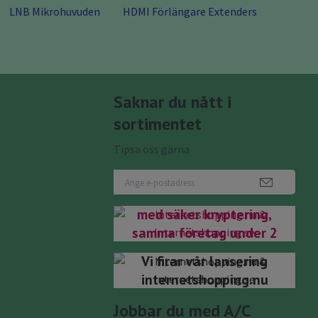
LNB Mikrohuvuden
HDMI Förlängare Extenders
Saknar du nått i
sortimentet
Tipsa oss gärna
Nu har du kommit rätt
internetshopping.se
Internetshopping.nu
med säker kryptering,
samma företag under 2
domäner.bifirma till
Vi firar vår lansering
Antenngrabben Teknik
internetshopping.nu
& Data Välkomna!
Jobbar du med A/C