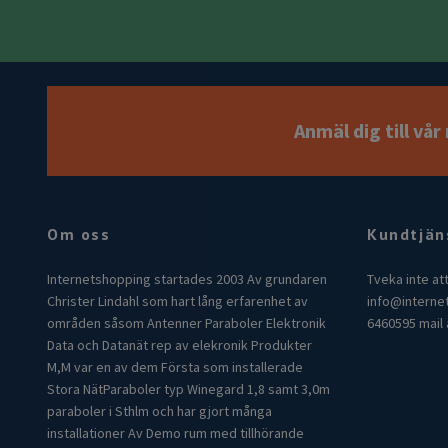
Anmäl dig till vå
Om oss
Kundtjän
Internetshopping startades 2003 Av grundaren
Tveka inte at
Christer Lindahl som hart lång erfarenhet av
info@interne
områden såsom Antenner Paraboler Elektronik
6460595 mail 
Data och Datanät rep av elekronik Produkter
M,M var en av dem Första som installerade
Stora NätParaboler typ Winegard 1,8 samt 3,0m
paraboler i Sthlm och har gjort många
installationer Av Demo rum med tillhörande