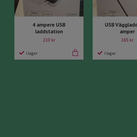
4 ampere USB
USB Väggladd
laddstation
amper
210 kr
165 kr
I lager
I lager