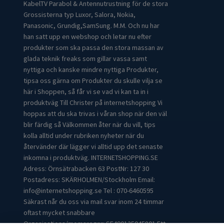
KabelTV Parabol & Antennutrustning för de stora
Grossisterna typ Luxor, Salora, Nokia,
Panasonic, Grundig,SamSung. M.M. Och nu har
han satt upp en webshop och letar nu efter
produkter som ska passa den stora massan av
glada teknik freaks som gillar vassa samt
nyttiga och kanske mindre nyttiga Produkter,
tipsa oss gärna om Produkter du skulle vilja se
här i Shoppen, så får vi se vad vi kan ta in i
produktväg Till Christer på internetshopping Vi
hoppas att du ska trivas i våran shop när den väl
blir färdig så Välkommen åter när du vill, tips
kolla alltid under rubriken nyheter när du
återvänder där lägger vi alltid upp det senaste
inkomna i produktväg. INTERNETSHOPPING.SE
Adress: Örnsätrabacken 63 PostNr: 127 30
Postadress: SKÄRHOLMEN/Stockholm Email:
info@internetshopping.se
Tel : 070-6460595
Säkrast når du oss via mail svar inom 24 timmar
oftast mycket snabbare
Organisations/momsregnr: SE490125045801 Ett