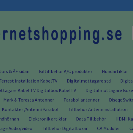
törs & ÅF sidan
Biltillbehör A/C produkter
Hundartiklar
Terrest installation KabelTV
Digitalmottagare std
Digit
ttagare Kabel TV Digitalbox KabelTV
Digitalmottagare Boxer
Mark & Teresta Antenner
Parabol antenner
Diseqc Swit
Kontakter /Antenn/Parabol
Tillbehör Antenninstallation
ndhörnan
Elektronik artiklar
Data Tillbehör
HDMI Kab
age Audio/video
Tillbehör Digitalboxar
CA Moduler
C