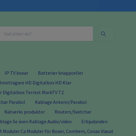
IP TV boxar
Batterier knappceller
almottagare HD Digitalbox HD Klar
 Digitalbox Terrest MarkTV T2
char Parabol
Kablage Antenn/Parabol
Nätverks produkter
Routers/Switchar
lage Se även Kablage Audio/video
Erbjudanden
A Moduler Ca Moduler för Boxer, Comhem, Conax Viasat