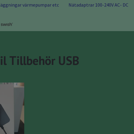
nläggningar värmepumpar etc
Nätadaptrar 100-240V AC- DC
l Tillbehör USB