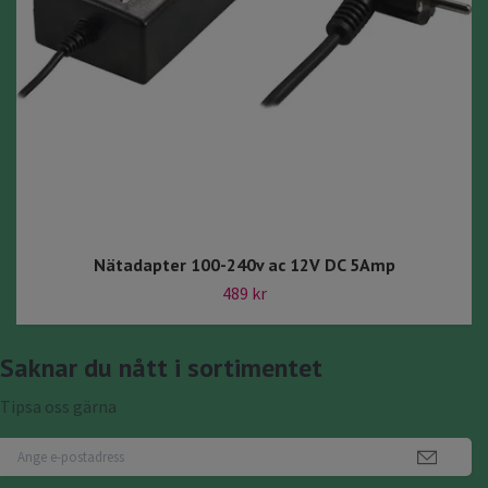
Nätadapter 100-240v ac 12V DC 5Amp
489 kr
Saknar du nått i sortimentet
Tipsa oss gärna
Nu har du kommit rätt internetshopping.se