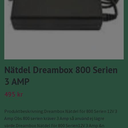
Nätdel Dreambox 800 Serien
3 AMP
495 kr
Produktbeskrivning:Dreambox Nätdel för 800 Serien 12V 3
Amp Obs 800 serien kräver 3 Amp så använd ej lägre
värde.Dreambox Nätdel för 800 Serien12V 3 Amp &n