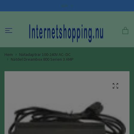
SEK
Hem
Nätadaptrar 100-240V AC- DC
Nätdel Dreambox 800 Serien 3 AMP