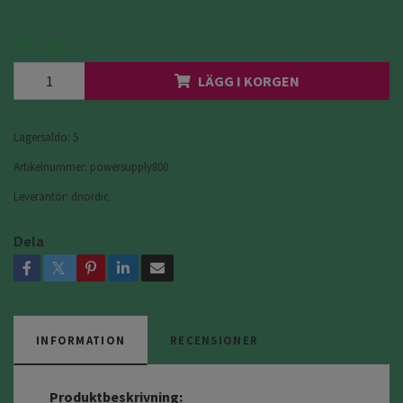
I lager
LÄGG I KORGEN
Lagersaldo:
5
Artikelnummer:
powersupply800
Leverantör:
dnordic
Dela
INFORMATION
RECENSIONER
Produktbeskrivning: