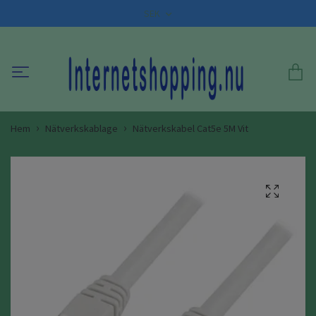
SEK
Hem
Nätverkskablage
Nätverkskabel Cat5e 5M Vit