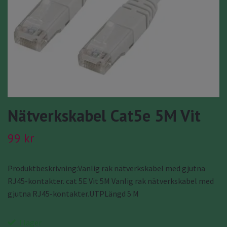
Nätverkskabel Cat5e 5M Vit
99 kr
Produktbeskrivning:Vanlig rak nätverkskabel med gjutna
RJ45-kontakter. cat 5E Vit 5M Vanlig rak nätverkskabel med
gjutna RJ45-kontakter.UTPLängd 5 M
I lager