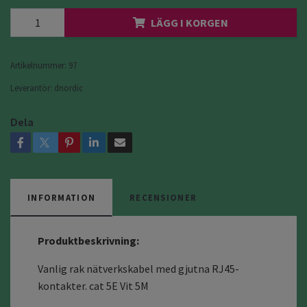
LÄGG I KORGEN
Artikelnummer:
97
Leverantör:
dnordic
Dela
INFORMATION
RECENSIONER
Produktbeskrivning:
Vanlig rak nätverkskabel med gjutna RJ45-
kontakter. cat 5E Vit 5M