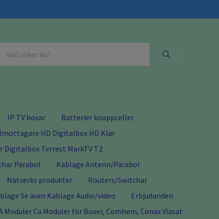
IP TV boxar
Batterier knappceller
almottagare HD Digitalbox HD Klar
 Digitalbox Terrest MarkTV T2
char Parabol
Kablage Antenn/Parabol
Nätverks produkter
Routers/Switchar
lage Se även Kablage Audio/video
Erbjudanden
A Moduler Ca Moduler för Boxer, Comhem, Conax Viasat