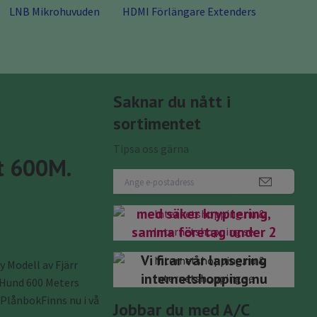
LNB Mikrohuvuden
HDMI Förlängare Extenders
Saknar du nått i
sortimentet
Tipsa oss gärna
Nu har du kommit rätt
t 600M.
internetshopping.se
Internetshopping.nu
med säker kryptering,
samma företag under 2
domäner.bifirma till
Vi firar vår lansering
y Modell av Fjärr
Antenngrabben Teknik
internetshopping.nu
 Hund 600 Meters
& Data Välkomna!
 PlånbokFinns nu i vå
Jobbar du med A/C