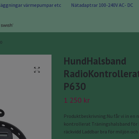
nläggningar värmepumpar etc
Nätadaptrar 100-240V AC- DC
30
HundHalsband
RadioKontrollera
P630
1 250 kr
Produktbeskrivning:Nu får vi in en n
kontrollerat Träningshalsband för
räckvidd Laddbar bra för miljön och