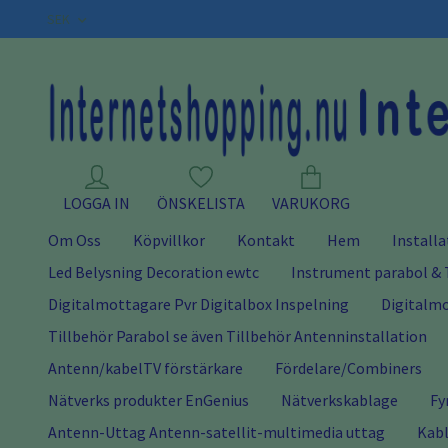
SEK
LOGGA IN
ÖNSKELISTA
VARUKORG
Om Oss
Köpvillkor
Kontakt
Hem
Installa
Led Belysning Decoration ewtc
Instrument parabol & 
Digitalmottagare Pvr Digitalbox Inspelning
Digitalmo
Tillbehör Parabol se även Tillbehör Antenninstallation
Antenn/kabelTV förstärkare
Fördelare/Combiners
Nätverks produkter EnGenius
Nätverkskablage
Fy
Antenn-Uttag Antenn-satellit-multimedia uttag
Kabl