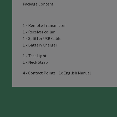
Package Content:
1 x Remote Transmitter
1 x Receiver collar
1 x Splitter USB Cable
1 x Battery Charger
1 x Test Light
1 x Neck Strap
4 x Contact Points 1x English Manual