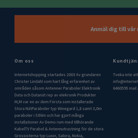
Anmäl dig till vå
Om oss
Kundtjän
Internetshopping startades 2003 Av grundaren
Tveka inte at
Christer Lindahl som hart lång erfarenhet av
info@interne
områden såsom Antenner Paraboler Elektronik
6460595 mail 
Data och Datanät rep av elekronik Produkter
M,M var en av dem Första som installerade
Stora NätParaboler typ Winegard 1,8 samt 3,0m
paraboler i Sthlm och har gjort många
installationer Av Demo rum med tillhörande
KabelTV Parabol & Antennutrustning för de stora
Grossisterna typ Luxor, Salora, Nokia,