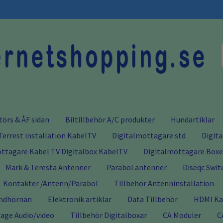
törs & ÅF sidan
Biltillbehör A/C produkter
Hundartiklar
Terrest installation KabelTV
Digitalmottagare std
Digit
ttagare Kabel TV Digitalbox KabelTV
Digitalmottagare Boxer
Mark & Teresta Antenner
Parabol antenner
Diseqc Swit
Kontakter /Antenn/Parabol
Tillbehör Antenninstallation
ndhörnan
Elektronik artiklar
Data Tillbehör
HDMI Kab
age Audio/video
Tillbehör Digitalboxar
CA Moduler
C