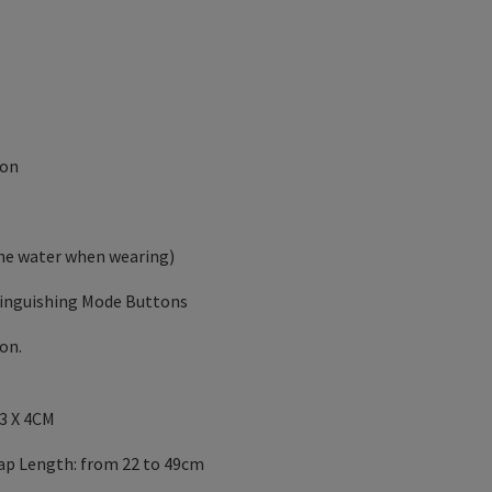
ion
the water when wearing)
stinguishing Mode Buttons
on.
 3 X 4CM
ap Length: from 22 to 49cm