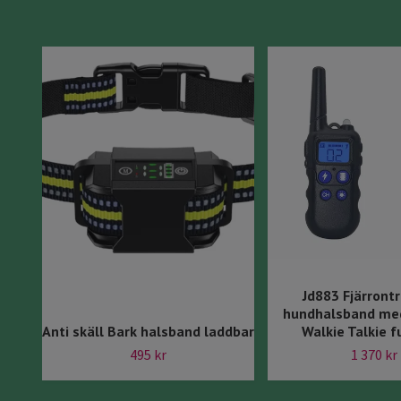
Jd883 Fjärrontr
hundhalsband me
Anti skäll Bark halsband laddbar
Walkie Talkie f
495 kr
1 370 kr