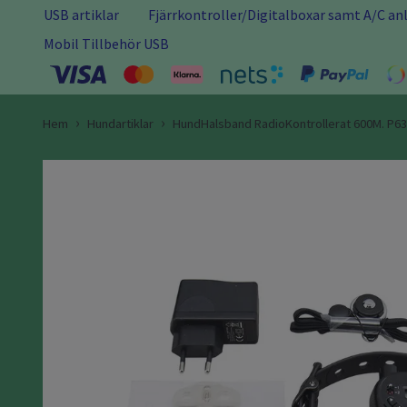
USB artiklar
Fjärrkontroller/Digitalboxar samt A/C a
Mobil Tillbehör USB
Hem
Hundartiklar
HundHalsband RadioKontrollerat 600M. P6