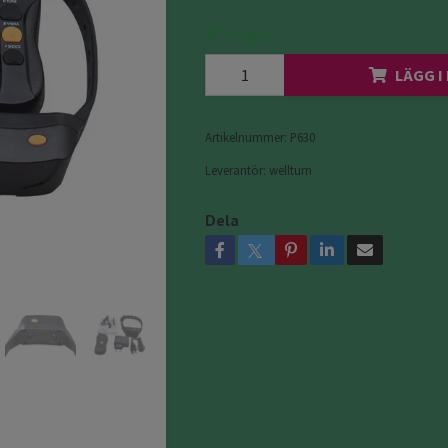
I lager
LÄGG I
Artikelnummer:
P630
Leverantör:
wellturn
Dela