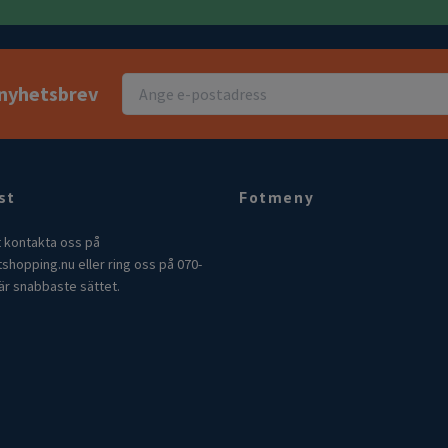
r nyhetsbrev
st
Fotmeny
t kontakta oss på
tshopping.nu
eller ring oss på 070-
är snabbaste sättet.