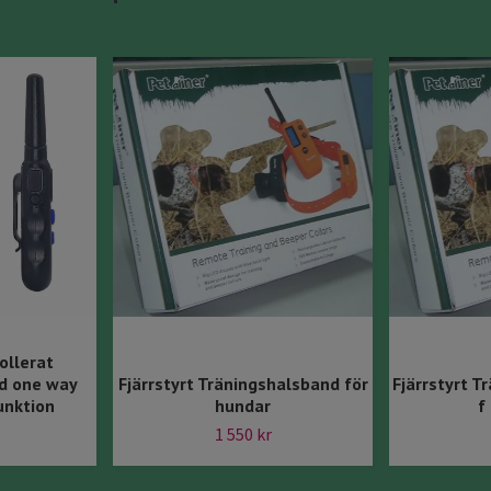
ollerat
d one way
Fjärrstyrt Träningshalsband för
Fjärrstyrt T
unktion
hundar
f
1 550 kr