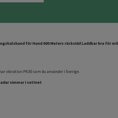
äningshalsband för Hund 600 Meters räckvidd Laddbar bra för mi
ar vibration P630 som du använder i Sverige.
adar simmar i vattnet