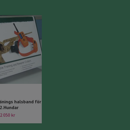
ränings halsband för
HundHalsband
 2.Hundar
RadioKontrollerat 600M. P620
2 050 kr
1 195 kr