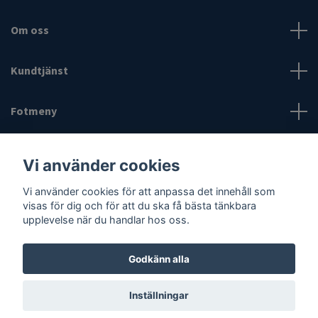
Om oss
Kundtjänst
Fotmeny
Sociala medier
Vi använder cookies
Vi använder cookies för att anpassa det innehåll som
visas för dig och för att du ska få bästa tänkbara
upplevelse när du handlar hos oss.
Godkänn alla
© 2026 Internetshopping.nu & Internetshopping.se
Powered by
Quickbutik
Inställningar