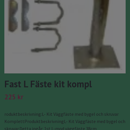
Fast L Fäste kit kompl
225 kr
roduktbeskrivning:L- Kit Väggfäste med bygel och skruvar
KomplettProduktbeskrivningL- Kit Väggfäste med bygel och
skruvar.Detta ingår: 1st L-mod väggfäste 38cm