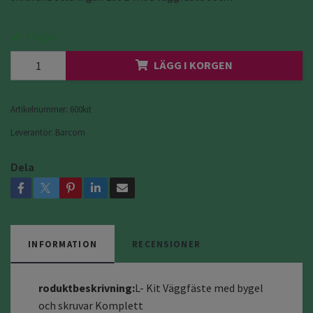
I lager
LÄGG I KORGEN
Artikelnummer:
600kit
Leverantör:
Barcom
Dela
INFORMATION
RECENSIONER
roduktbeskrivning:
L- Kit Väggfäste med bygel
och skruvar Komplett