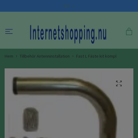
SEK
Hem
Tillbehör Antenninstallation
Fast L Fäste kit kompl