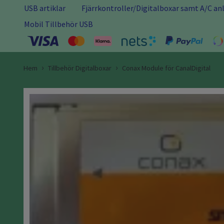
USB artiklar
Fjärrkontroller/Digitalboxar samt A/C a
Mobil Tillbehör USB
Hem
Tillbehör Digitalboxar
Conax Module för CanalDigital