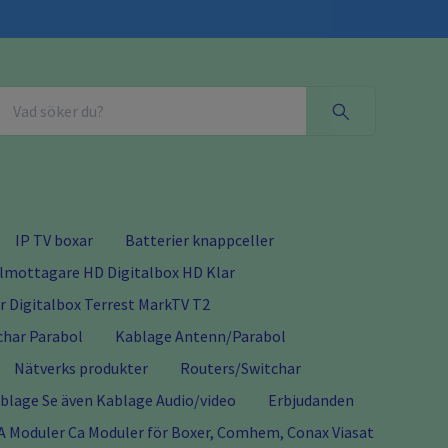
IP TV boxar
Batterier knappceller
almottagare HD Digitalbox HD Klar
 Digitalbox Terrest MarkTV T2
char Parabol
Kablage Antenn/Parabol
Nätverks produkter
Routers/Switchar
lage Se även Kablage Audio/video
Erbjudanden
A Moduler Ca Moduler för Boxer, Comhem, Conax Viasat