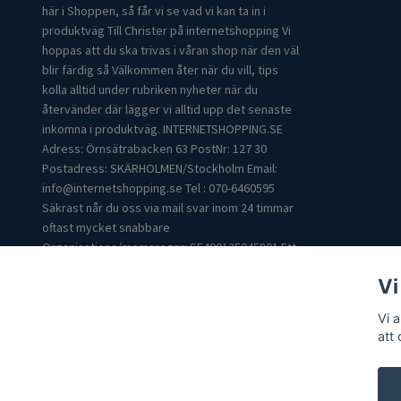
här i Shoppen, så får vi se vad vi kan ta in i
produktväg Till Christer på internetshopping Vi
hoppas att du ska trivas i våran shop när den väl
blir färdig så Välkommen åter när du vill, tips
kolla alltid under rubriken nyheter när du
återvänder där lägger vi alltid upp det senaste
inkomna i produktväg. INTERNETSHOPPING.SE
Adress: Örnsätrabacken 63 PostNr: 127 30
Postadress: SKÄRHOLMEN/Stockholm Email:
info@internetshopping.se
Tel : 070-6460595
Säkrast når du oss via mail svar inom 24 timmar
oftast mycket snabbare
Organisations/momsregnr: SE490125045801 Ett
bra Citat: ""Det finns två mål här i livet. Det första
Vi
att få det vi önskar oss. Det andra att kunna
njuta av det." -Lin Yutang “
Vi 
att
© 2026 Internetshopping.nu & Internetshopping.se
Powered by 