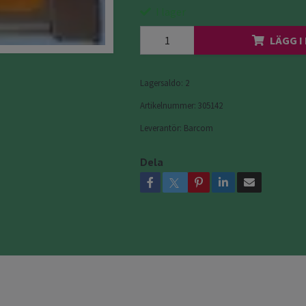
I lager
LÄGG I
Lagersaldo:
2
Artikelnummer:
305142
Leverantör:
Barcom
Dela