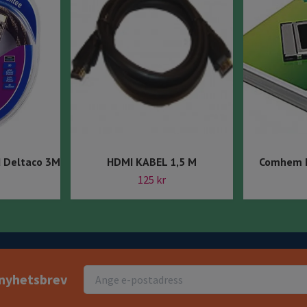
d Deltaco 3M
HDMI KABEL 1,5 M
Comhem M
125 kr
r nyhetsbrev