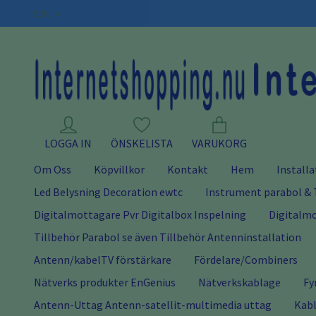
SEK
LOGGA IN
ÖNSKELISTA
VARUKORG
Om Oss
Köpvillkor
Kontakt
Hem
Installa
Led Belysning Decoration ewtc
Instrument parabol & 
Digitalmottagare Pvr Digitalbox Inspelning
Digitalmo
Tillbehör Parabol se även Tillbehör Antenninstallation
Antenn/kabelTV förstärkare
Fördelare/Combiners
Nätverks produkter EnGenius
Nätverkskablage
Fy
Antenn-Uttag Antenn-satellit-multimedia uttag
Kabl