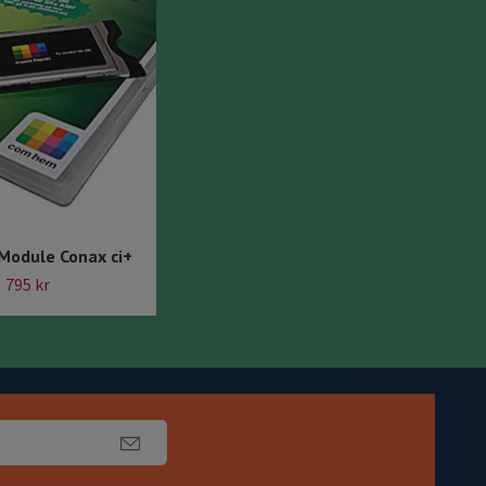
HDMI Förlängare över Nätverk
odule Conax ci+
kit
795 kr
1 650 kr