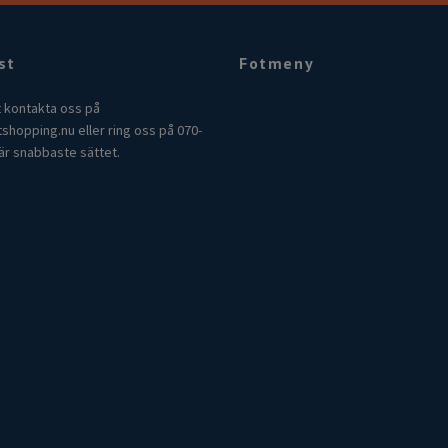
st
Fotmeny
t kontakta oss på
tshopping.nu
eller ring oss på 070-
är snabbaste sättet.