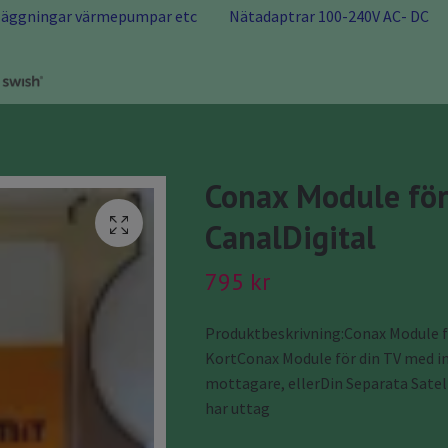
nläggningar värmepumpar etc
Nätadaptrar 100-240V AC- DC
Conax Module fö
CanalDigital
795 kr
Produktbeskrivning:Conax Module f
KortConax Module för din TV med in
mottagare, ellerDin Separata Sate
har uttag