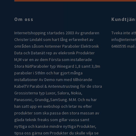
Om oss
Kundtjän
Internetshopping startades 2003 Av grundaren
Tveka inte at
Christer Lindahl som hart lång erfarenhet av
info@interne
områden såsom Antenner Paraboler Elektronik
6460595 mail 
Data och Datanät rep av elekronik Produkter
M,M var en av dem Första som installerade
Stora NätParaboler typ Winegard 1,8 samt 3,0m
paraboler i Sthlm och har gjort många
installationer Av Demo rum med tillhörande
KabelTV Parabol & Antennutrustning för de stora
Grossisterna typ Luxor, Salora, Nokia,
Panasonic, Grundig,SamSung. M.M. Och nu har
han satt upp en webshop och letar nu efter
produkter som ska passa den stora massan av
glada teknik freaks som gillar vassa samt
nyttiga och kanske mindre nyttiga Produkter,
tipsa oss gärna om Produkter du skulle vilja se