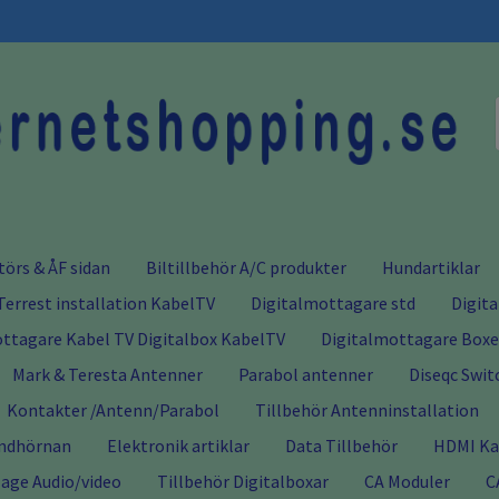
törs & ÅF sidan
Biltillbehör A/C produkter
Hundartiklar
Terrest installation KabelTV
Digitalmottagare std
Digit
ttagare Kabel TV Digitalbox KabelTV
Digitalmottagare Boxer
Mark & Teresta Antenner
Parabol antenner
Diseqc Swit
Kontakter /Antenn/Parabol
Tillbehör Antenninstallation
ndhörnan
Elektronik artiklar
Data Tillbehör
HDMI Kab
age Audio/video
Tillbehör Digitalboxar
CA Moduler
C