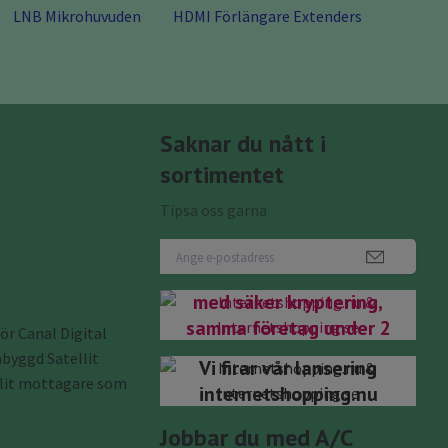
LNB Mikrohuvuden
HDMI Förlängare Extenders
Saknar du nått i
sortimentet
r
Tipsa oss gärna
Nu har du kommit rätt
internetshopping.se
Internetshopping.nu
med säker kryptering,
samma företag under 2
ör Canal Digital
domäner.bifirma till
byggd Satellit
Vi firar vår lansering
Antenngrabben Teknik
llit mottagare som
internetshopping.nu
& Data Välkomna!
Jobbar du med A/C