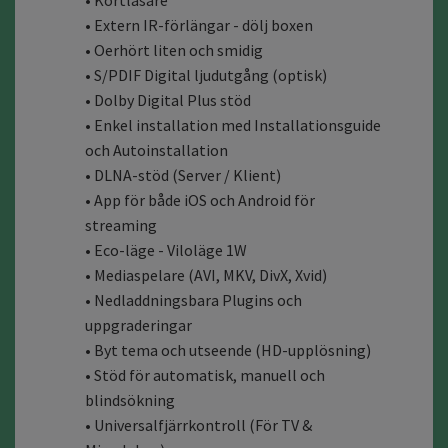
• Kortläsare
• Extern IR-förlängar - dölj boxen
• Oerhört liten och smidig
• S/PDIF Digital ljudutgång (optisk)
• Dolby Digital Plus stöd
• Enkel installation med Installationsguide
och Autoinstallation
• DLNA-stöd (Server / Klient)
• App för både iOS och Android för
streaming
• Eco-läge - Viloläge 1W
• Mediaspelare (AVI, MKV, DivX, Xvid)
• Nedladdningsbara Plugins och
uppgraderingar
• Byt tema och utseende (HD-upplösning)
• Stöd för automatisk, manuell och
blindsökning
• Universalfjärrkontroll (För TV &