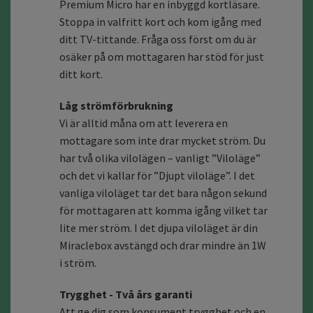
Premium Micro har en inbyggd kortläsare.
Stoppa in valfritt kort och kom igång med
ditt TV-tittande. Fråga oss först om du är
osäker på om mottagaren har stöd för just
ditt kort.
Låg strömförbrukning
Vi är alltid måna om att leverera en
mottagare som inte drar mycket ström. Du
har två olika vilolägen – vanligt ”Viloläge”
och det vi kallar för ”Djupt viloläge”. I det
vanliga viloläget tar det bara någon sekund
för mottagaren att komma igång vilket tar
lite mer ström. I det djupa viloläget är din
Miraclebox avstängd och drar mindre än 1W
i ström.
Trygghet - Två års garanti
Att ge dig som konsument trygghet och en