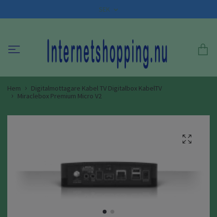
SEK
Hem
Digitalmottagare Kabel TV Digitalbox KabelTV
Miraclebox Premium Micro V2