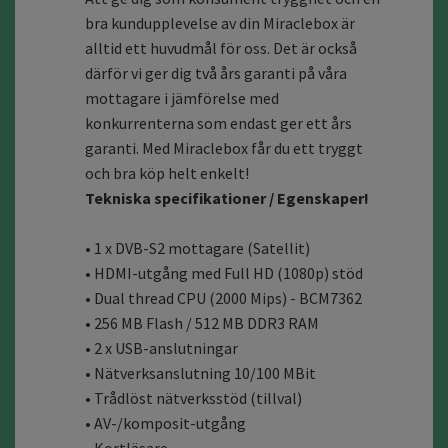
bra kundupplevelse av din Miraclebox är
alltid ett huvudmål för oss. Det är också
därför vi ger dig två års garanti på våra
mottagare i jämförelse med
konkurrenterna som endast ger ett års
garanti. Med Miraclebox får du ett tryggt
och bra köp helt enkelt!
Tekniska specifikationer / Egenskaper!
• 1 x DVB-S2 mottagare (Satellit)
• HDMI-utgång med Full HD (1080p) stöd
• Dual thread CPU (2000 Mips) - BCM7362
• 256 MB Flash / 512 MB DDR3 RAM
• 2 x USB-anslutningar
• Nätverksanslutning 10/100 MBit
• Trådlöst nätverksstöd (tillval)
• AV-/komposit-utgång