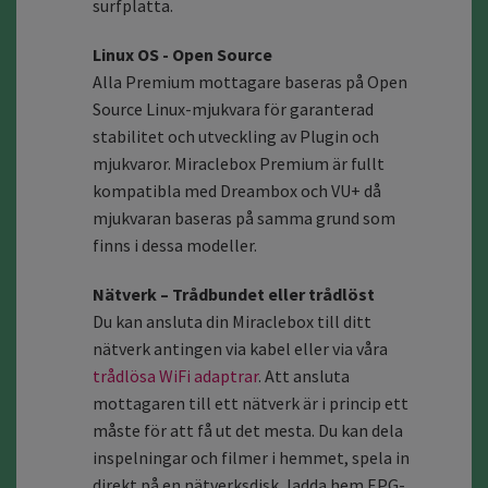
surfplatta.
Linux OS - Open Source
Alla Premium mottagare baseras på Open
Source Linux-mjukvara för garanterad
stabilitet och utveckling av Plugin och
mjukvaror. Miraclebox Premium är fullt
kompatibla med Dreambox och VU+ då
mjukvaran baseras på samma grund som
finns i dessa modeller.
Nätverk – Trådbundet eller trådlöst
Du kan ansluta din Miraclebox till ditt
nätverk antingen via kabel eller via våra
trådlösa WiFi adaptrar
. Att ansluta
mottagaren till ett nätverk är i princip ett
måste för att få ut det mesta. Du kan dela
inspelningar och filmer i hemmet, spela in
direkt på en nätverksdisk, ladda hem EPG-