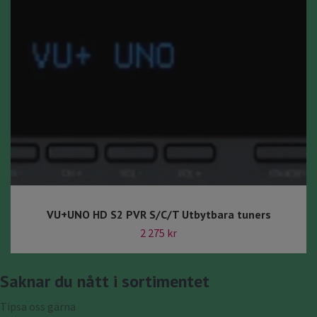
VU+UNO HD S2 PVR S/C/T Utbytbara tuners
2 275 kr
Saknar du nått i sortimentet
Tipsa oss gärna