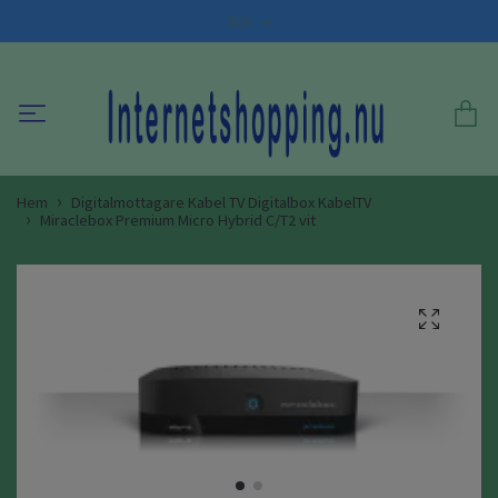
SEK
Hem
Digitalmottagare Kabel TV Digitalbox KabelTV
Miraclebox Premium Micro Hybrid C/T2 vit